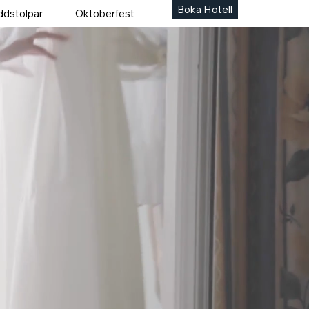
Boka Hotell
ddstolpar
Oktoberfest